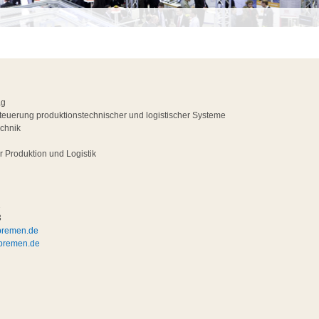
ag
euerung produktionstechnischer und logistischer Systeme
echnik
für Produktion und Logistik
2
3
-bremen.de
-bremen.de