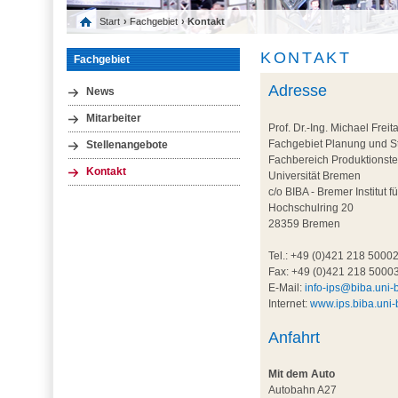
Start
›
Fachgebiet
› Kontakt
KONTAKT
Fachgebiet
Adresse
News
Mitarbeiter
Prof. Dr.-Ing. Michael Freit
Fachgebiet Planung und St
Stellenangebote
Fachbereich Produktionst
Kontakt
Universität Bremen
c/o BIBA - Bremer Institut 
Hochschulring 20
28359 Bremen
Tel.: +49 (0)421 218 5000
Fax: +49 (0)421 218 5000
E-Mail:
info-ips@biba.uni
Internet:
www.ips.biba.uni
Anfahrt
Mit dem Auto
Autobahn A27