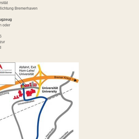
sität
Richtung Bremerhaven
lugzeug
n oder
6
 zur
d