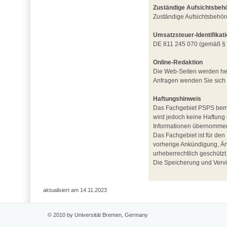
Zuständige Aufsichtsbeh
Zuständige Aufsichtsbehör
Umsatzsteuer-Identifika
DE 811 245 070 (gemäß § 
Online-Redaktion
Die Web-Seiten werden her
Anfragen wenden Sie sich b
Haftungshinweis
Das Fachgebiet PSPS bemüht
wird jedoch keine Haftung o
Informationen übernomme
Das Fachgebiet ist für den 
vorherige Ankündigung, Än
urheberrechtlich geschützt
Die Speicherung und Verviel
aktualisiert am 14.11.2023
© 2010 by Universität Bremen, Germany