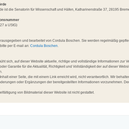
örde
de ist die Senatorin für Wissenschaft und Häfen, Katharinenstraße 37, 28195 Brem
tionsnummer
27 a UStG)
ausgegeben und bearbeitet von Cordula Boschen. Sie werden regelmäßig gepflegt 
itte per E-mail an:
Cordula Boschen
.
 sich, auf dieser Website aktuelle, richtige und vollständige Informationen zur Ve
der Garantie für die Aktualität, Richtigkeit und Vollständigkeit der auf dieser Websi
n.
Inhalt einer Seite, die mit einem Link erreicht wird, nicht verantwortlich. Wir behal
derungen oder Ergänzungen der bereitgestellten Informationen vorzunehmen. Der I
.
fältigung von Bildmaterial dieser Website ist nicht gestattet.