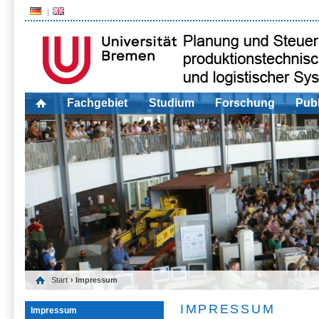
Fachgebiet
Studium
Forschung
Publ
Start
› Impressum
IMPRESSUM
Impressum