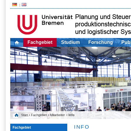
Fachgebiet
Studium
Forschung
Publ
Start
›
Fachgebiet
›
Mitarbeiter
› Info
INFO
Fachgebiet