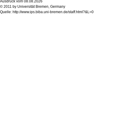
Ausdruck vom 08.08.2026
© 2011 by Universität Bremen, Germany
Quelle: http://www.ips.biba.uni-bremen.de/staff.html?&L=0