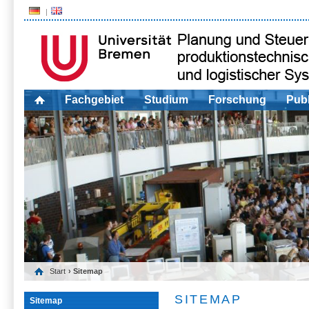
Fachgebiet
Studium
Forschung
Publ
Start
› Sitemap
SITEMAP
Sitemap