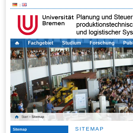
Fachgebiet
Studium
Forschung
Publ
Start
› Sitemap
SITEMAP
Sitemap