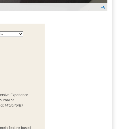
mersive Experience 
ournal of
ect: MicroPorts)
h meta-feature-based