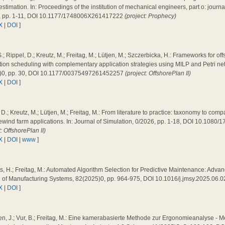
 estimation. In: Proceedings of the institution of mechanical engineers, part o: journal 
, pp. 1-11, DOI 10.1177/1748006X261417222
(project: Prophecy)
X
|
DOI
]
.; Rippel, D.; Kreutz, M.; Freitag, M.; Lütjen, M.; Szczerbicka, H.: Frameworks for of
ation scheduling with complementary application strategies using MILP and Petri n
)0, pp. 30, DOI 10.1177/00375497261452257
(project: OffshorePlan II)
X
|
DOI
]
 D.; Kreutz, M.; Lütjen, M.; Freitag, M.: From literature to practice: taxonomy to co
ewind farm applications. In: Journal of Simulation, 0/2026, pp. 1-18, DOI 10.108
t: OffshorePlan II)
X
|
DOI
|
www
]
, H.; Freitag, M.: Automated Algorithm Selection for Predictive Maintenance: Adva
l of Manufacturing Systems, 82(2025)0, pp. 964-975, DOI 10.1016/j.jmsy.2025.06.
X
|
DOI
]
n, J.; Vur, B.; Freitag, M.: Eine kamerabasierte Methode zur Ergonomieanalyse - 