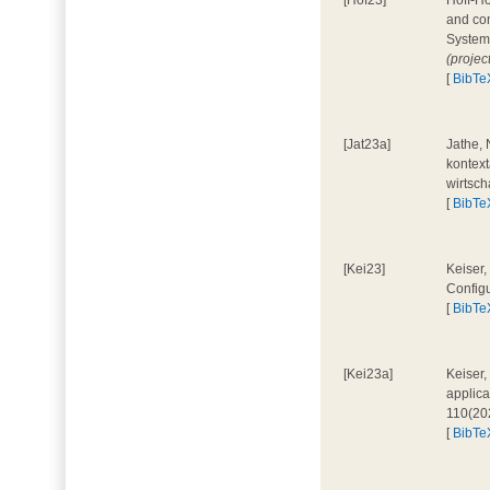
[Hof23]
Hoff-Ho
and con
System
(projec
[
BibTe
[Jat23a]
Jathe, 
kontext
wirtsch
[
BibTe
[Kei23]
Keiser,
Configu
[
BibTe
[Kei23a]
Keiser,
applica
110(20
[
BibTe