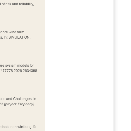
of risk and reliability,
fshore wind farm
ets. In: SIMULATION,
mpare system models for
0/17477778.2026.2634398
nces and Challenges. In:
023
(project: Prophecy)
Methodenentwicklung für