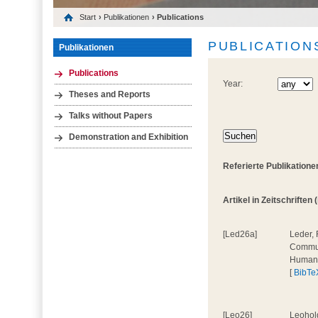
Start
›
Publikationen
› Publications
PUBLICATION
Publikationen
Publications
Year:
Theses and Reports
Talks without Papers
Demonstration and Exhibition
Referierte Publikatione
Artikel in Zeitschriften 
[Led26a]
Leder, 
Communi
Human
[
BibTe
[Leo26]
Leohold