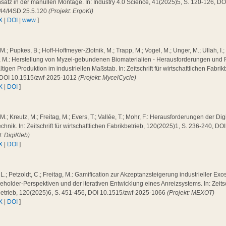
satz in der manullen Montage. In: Industry 4.0 Science, 41(2025)5, S. 120-126, DO
44/I4SD.25.5.120
(Projekt: ErgoKI)
X
|
DOI
|
www
]
 M.; Pupkes, B.; Hoff-Hoffmeyer-Zlotnik, M.; Trapp, M.; Vogel, M.; Unger, M.; Ullah, I.;
g, M.: Herstellung von Myzel-gebundenen Biomaterialien - Herausforderungen und 
tigen Produktion im industriellen Maßstab. In: Zeitschrift für wirtschaftlichen Fabri
 DOI 10.1515/zwf-2025-1012
(Projekt: MycelCycle)
X
|
DOI
]
 M.; Kreutz, M.; Freitag, M.; Evers, T.; Vallée, T.; Mohr, F.: Herausforderungen der Dig
chnik. In: Zeitschrift für wirtschaftlichen Fabrikbetrieb, 120(2025)1, S. 236-240, 
t: DigiKleb)
X
|
DOI
]
 L.; Petzoldt, C.; Freitag, M.: Gamification zur Akzeptanzsteigerung industrieller Exo
eholder-Perspektiven und der iterativen Entwicklung eines Anreizsystems. In: Zeitsch
betrieb, 120(2025)6, S. 451-456, DOI 10.1515/zwf-2025-1066
(Projekt: MEXOT)
X
|
DOI
]