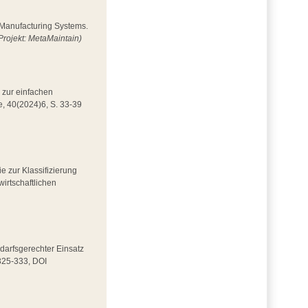
n Manufacturing Systems.
Projekt: MetaMaintain)
 zur einfachen
e, 40(2024)6, S. 33-39
ie zur Klassifizierung
wirtschaftlichen
Bedarfsgerechter Einsatz
 325-333, DOI