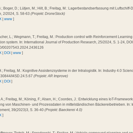
B.; Boger, D.; Lütjen, M.; Hilt, B.; Freitag, M.: Lagerbestandserfassung mit Luftschiff-
e, 2/2024, S. 58-63
(Projekt: DroneStock)
X
|
www
]
cher, L.; Wegmann, T.; Freitag, M.: Production control with Reinforcement Learning 
ion system. In: International Journal of Production Research, 25/2024, S. 1-24, DOI
0/00207543.2024.2436126
X
|
DOI
|
www
]
H.; Freitag, M.: Kognitive Assistenzsysteme in der Intralogistik. In: Industry 4.0 Scie
.30844/I4SD.24.5.67
(Projekt: AR Improve)
X
|
DOI
]
a, A.; Freitag, M.; Köning, F.; Alsen, H.; Coordes, J.: Entwicklung eines IoT-Framewo
ng von Maschinen- und Prozessdaten in mittelständischen Bäckereibetrieben. In: I
ment, 39(2023)3, S. 36-40
(Projekt: Baeckerei 4.0)
X
]