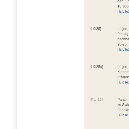
den Ein
10.308
[
BibTe
[Lüt25]
Lütjen,
Freita
nachhal
20-25,
[
BibTe
[Lüt25a]
Lütjen,
Klebete
(Projek
[
BibTe
[Pan25]
Panter,
zu Stak
Fabrik
[
BibTe