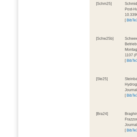
[Schm25]
Schmidt
Post-Ha
10.339
[
BibTe
[Schw25b]
Schweer
Betrieb
Montage
1107
(
[
BibTe
[Ste25]
Steinba
Hydroge
Journa
[
BibTe
[Bra24]
Braghir
Frazzon
Journa
[
BibTe