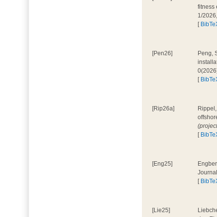
fitness
1/2026
[
BibTe
[Pen26]
Peng, S
install
0(2026
[
BibTe
[Rip26a]
Rippel,
offshor
(projec
[
BibTe
[Eng25]
Engbers
Journa
[
BibTe
[Lie25]
Liebche