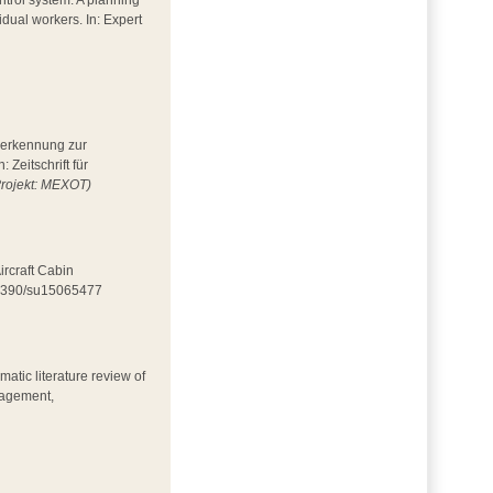
ntrol system: A planning
idual workers. In: Expert
esserkennung zur
Zeitschrift für
Projekt: MEXOT)
ircraft Cabin
0.3390/su15065477
matic literature review of
nagement,