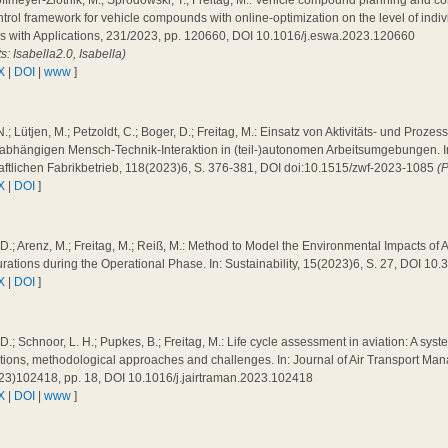
ffmeyer-Zlotnik, M.; Sprodowski, T.; Freitag, M.: Vehicle compound planning and co
trol framework for vehicle compounds with online-optimization on the level of indiv
s with Applications, 231/2023, pp. 120660, DOI 10.1016/j.eswa.2023.120660
ts: Isabella2.0, Isabella)
X
|
DOI
|
www
]
N.; Lütjen, M.; Petzoldt, C.; Boger, D.; Freitag, M.: Einsatz von Aktivitäts- und Proz
abhängigen Mensch-Technik-Interaktion in (teil-)autonomen Arbeitsumgebungen. In: 
aftlichen Fabrikbetrieb, 118(2023)6, S. 376-381, DOI doi:10.1515/zwf-2023-1085
(
X
|
DOI
]
 D.; Arenz, M.; Freitag, M.; Reiß, M.: Method to Model the Environmental Impacts of A
rations during the Operational Phase. In: Sustainability, 15(2023)6, S. 27, DOI 1
X
|
DOI
]
 D.; Schnoor, L. H.; Pupkes, B.; Freitag, M.: Life cycle assessment in aviation: A syste
tions, methodological approaches and challenges. In: Journal of Air Transport Ma
23)102418, pp. 18, DOI 10.1016/j.jairtraman.2023.102418
X
|
DOI
|
www
]