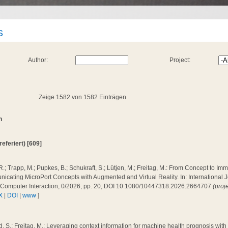
S
Author:
Project:
Zeige 1582 von 1582 Einträgen
n
(referiert) [609]
R.; Trapp, M.; Pupkes, B.; Schukraft, S.; Lütjen, M.; Freitag, M.: From Concept to Im
cating MicroPort Concepts with Augmented and Virtual Reality. In: International J
Computer Interaction, 0/2026, pp. 20, DOI 10.1080/10447318.2026.2664707
(proj
X
|
DOI
|
www
]
, S.; Freitag, M.: Leveraging context information for machine health prognosis wit