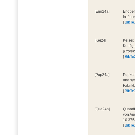
[Eng24a]
Engbers
In: Jou
[
BibTe
[Kei24]
Keiser,
Konfigu
(Proje
[
BibTe
[Pup24a]
Pupkes,
und sys
Fabrik
[
BibTe
[Qua24a]
Quandt,
von Aug
10.375
[
BibTe