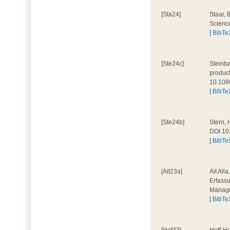
[Sta24]
Staar, 
Scienc
[
BibTe
[Ste24c]
Steinba
product
10.108
[
BibTe
[Ste24b]
Stern, 
DOI 10
[
BibTe
[Ait23a]
Ait All
Erfassu
Manage
[
BibTe