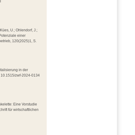
I
 Kües, U.; Ohlendorf, J.;
Potenziale einer
kbetrieb, 120(2025)1, S.
italisierung in der
DOI 10.1515/zwf-2024-0134
skelette: Eine Vorstudie
rift für wirtschaftlichen