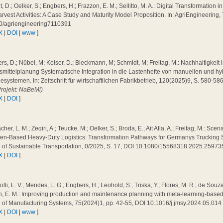
, D.; Oelker, S.; Engbers, H.; Frazzon, E. M.; Sellitto, M. A.: Digital Transformation
rvest Activities: A Case Study and Maturity Model Proposition. In: AgriEngineering,
0/agriengineering7110391
X
|
DOI
|
www
]
s, D.; Nübel, M; Keiser, D.; Bleckmann, M; Schmidt, M; Freitag, M.: Nachhaltigkeit 
smittelplanung Systematische Integration in die Lastenhefte von manuellen und h
systemen. In: Zeitschrift für wirtschaftlichen Fabrikbetrieb, 120(2025)9, S. 580-5
Projekt: NaBeMi)
X
|
DOI
]
cher, L. M.; Zeqiri, A.; Teucke, M.; Oelker, S.; Broda, E.; Ait Alla, A.; Freitag, M.: Sc
n-Based Heavy-Duty Logistics: Transformation Pathways for Germanys Trucking Sec
l of Sustainable Transportation, 0/2025, S. 17, DOI 10.1080/15568318.2025.2597
X
|
DOI
]
olli, L. V.; Mendes, L. G.; Engbers, H.; Leohold, S.; Triska, Y.; Flores, M. R.; de Souza
, E. M.: Improving production and maintenance planning with meta-learning-based fa
l of Manufacturing Systems, 75(2024)1, pp. 42-55, DOI 10.1016/j.jmsy.2024.05.01
X
|
DOI
|
www
]