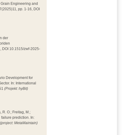
 in Grain Engineering and
 7(2025)11, pp. 1-16, DOI
in der
ybriden
86, DOI 10.1515/zwf-2025-
enario Development for
tor. In: International
351
(Projekt: hyBit)
, R. O.; Freitag, M.;
ilure prediction. In:
4
(project: MetaMaintain)