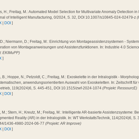
, H.; Freitag, M.: Automated Model Selection for Multivariate Anomaly Detection i
rnal of Intelligent Manufacturing, 0/2024, S. 32, DOI 10.1007/s10845-024-02479-z
(
X
|
DOI
]
 D.; Niermann, D.; Freitag, M.: Einrichtung von Montageassistenzsystemen - System
ration von Montageanweisungen und Assistenzfunktionen. In: Industrie 4.0 Scienc
kt: EKIMuPP)
X
]
 B.; Hoppe, N.; Petzoldt, C.; Freitag, M.: Exoskelette in der Intralogistik - Morpholog
tematischen, anwendungsorientierten Auswahl von Exoskeletten. In: Zeitschrift für 
betrieb, 119(2024)6, S. 445-451, DOI 10.1515/zwf-2024-1074
(Projekt: RessourcE)
X
|
DOI
]
 M.; Stern, H.; Kreutz, M.; Freitag, M.: Intelligente AR-basierte Assistenzsysteme: 
mented Reality (AR) in der Intralogistik. In: WT WerkstattsTechnik, 114(2024)6, S.
44/1436-4980-2024-06-77
(Projekt: AR Improve)
X
|
DOI
]