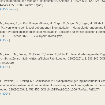
satz in der manullen Montage. In: Industry 4.0 Science, 41(2025)5, S. 120-126, DO
44/I4SD.25.5.120
(Projekt: ErgoKI)
X
|
DOI
|
www
]
 M.; Pupkes, B.; Hoff-Hoffmeyer-Zlotnik, M.; Trapp, M.; Vogel, M.; Unger, M.; Ullah, I.;
g, M.: Herstellung von Myzel-gebundenen Biomaterialien - Herausforderungen und 
tigen Produktion im industriellen Maßstab. In: Zeitschrift für wirtschaftlichen Fabri
 DOI 10.1515/zwf-2025-1012
(Projekt: MycelCycle)
X
|
DOI
]
 M.; Kreutz, M.; Freitag, M.; Evers, T.; Vallée, T.; Mohr, F.: Herausforderungen der Dig
chnik. In: Zeitschrift für wirtschaftlichen Fabrikbetrieb, 120(2025)1, S. 236-240, 
t: DigiKleb)
X
|
DOI
]
 L.; Petzoldt, C.; Freitag, M.: Gamification zur Akzeptanzsteigerung industrieller Exo
eholder-Perspektiven und der iterativen Entwicklung eines Anreizsystems. In: Zeitsch
betrieb, 120(2025)6, S. 451-456, DOI 10.1515/zwf-2025-1066
(Projekt: MEXOT)
X
|
DOI
]