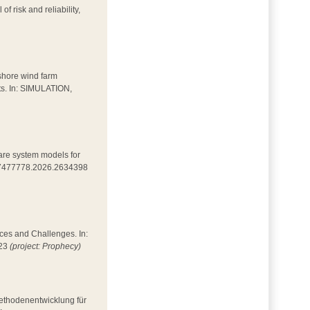
of risk and reliability,
fshore wind farm
ets. In: SIMULATION,
mpare system models for
0/17477778.2026.2634398
nces and Challenges. In:
023
(project: Prophecy)
Methodenentwicklung für