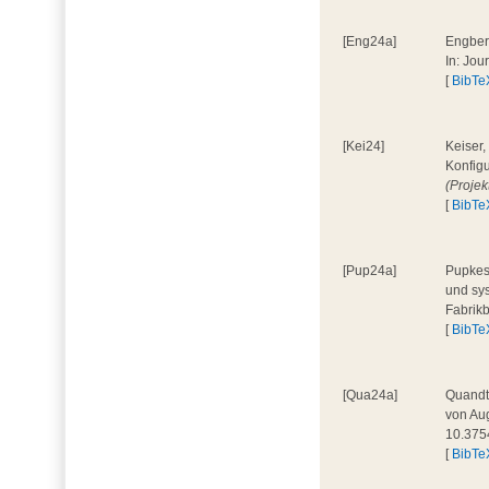
[Eng24a]
Engbers
In: Jou
[
BibTe
[Kei24]
Keiser,
Konfigu
(Proje
[
BibTe
[Pup24a]
Pupkes,
und sys
Fabrik
[
BibTe
[Qua24a]
Quandt,
von Aug
10.375
[
BibTe