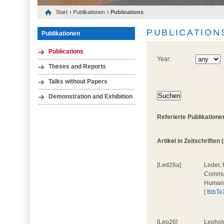
Start
›
Publikationen
› Publications
PUBLICATION
Publikationen
Publications
Year:
Theses and Reports
Talks without Papers
Demonstration and Exhibition
Referierte Publikatione
Artikel in Zeitschriften 
[Led26a]
Leder, 
Communi
Human
[
BibTe
[Leo26]
Leohold