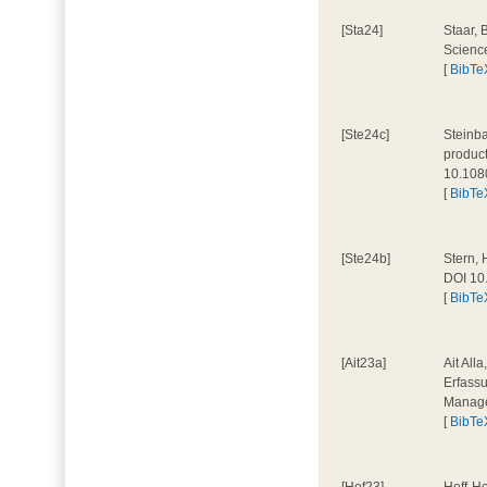
[Sta24]
Staar, 
Scienc
[
BibTe
[Ste24c]
Steinba
product
10.108
[
BibTe
[Ste24b]
Stern, 
DOI 10
[
BibTe
[Ait23a]
Ait All
Erfassu
Manage
[
BibTe