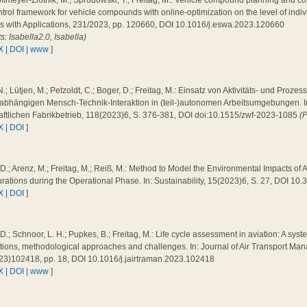
ffmeyer-Zlotnik, M.; Sprodowski, T.; Freitag, M.: Vehicle compound planning and co
trol framework for vehicle compounds with online-optimization on the level of indiv
s with Applications, 231/2023, pp. 120660, DOI 10.1016/j.eswa.2023.120660
ts: Isabella2.0, Isabella)
X
|
DOI
|
www
]
N.; Lütjen, M.; Petzoldt, C.; Boger, D.; Freitag, M.: Einsatz von Aktivitäts- und Proz
abhängigen Mensch-Technik-Interaktion in (teil-)autonomen Arbeitsumgebungen. In: 
aftlichen Fabrikbetrieb, 118(2023)6, S. 376-381, DOI doi:10.1515/zwf-2023-1085
(
X
|
DOI
]
 D.; Arenz, M.; Freitag, M.; Reiß, M.: Method to Model the Environmental Impacts of A
rations during the Operational Phase. In: Sustainability, 15(2023)6, S. 27, DOI 1
X
|
DOI
]
 D.; Schnoor, L. H.; Pupkes, B.; Freitag, M.: Life cycle assessment in aviation: A syste
tions, methodological approaches and challenges. In: Journal of Air Transport Ma
23)102418, pp. 18, DOI 10.1016/j.jairtraman.2023.102418
X
|
DOI
|
www
]