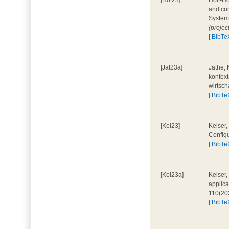
[Hof23]
Hoff-Ho
and con
System
(projec
[
BibTe
[Jat23a]
Jathe, 
kontext
wirtsch
[
BibTe
[Kei23]
Keiser,
Configu
[
BibTe
[Kei23a]
Keiser,
applica
110(20
[
BibTe