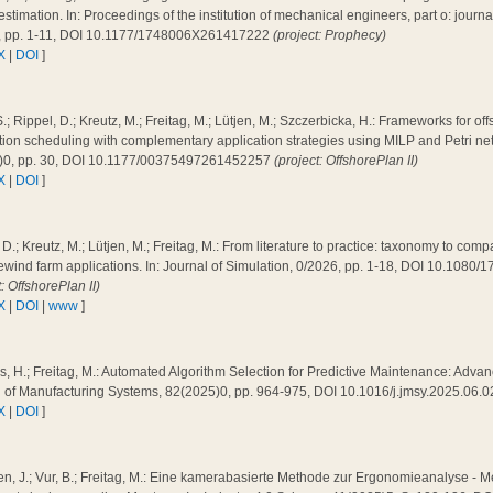
 estimation. In: Proceedings of the institution of mechanical engineers, part o: journal 
, pp. 1-11, DOI 10.1177/1748006X261417222
(project: Prophecy)
X
|
DOI
]
.; Rippel, D.; Kreutz, M.; Freitag, M.; Lütjen, M.; Szczerbicka, H.: Frameworks for of
ation scheduling with complementary application strategies using MILP and Petri n
)0, pp. 30, DOI 10.1177/00375497261452257
(project: OffshorePlan II)
X
|
DOI
]
 D.; Kreutz, M.; Lütjen, M.; Freitag, M.: From literature to practice: taxonomy to co
ewind farm applications. In: Journal of Simulation, 0/2026, pp. 1-18, DOI 10.108
t: OffshorePlan II)
X
|
DOI
|
www
]
, H.; Freitag, M.: Automated Algorithm Selection for Predictive Maintenance: Adva
l of Manufacturing Systems, 82(2025)0, pp. 964-975, DOI 10.1016/j.jmsy.2025.06.
X
|
DOI
]
n, J.; Vur, B.; Freitag, M.: Eine kamerabasierte Methode zur Ergonomieanalyse - 