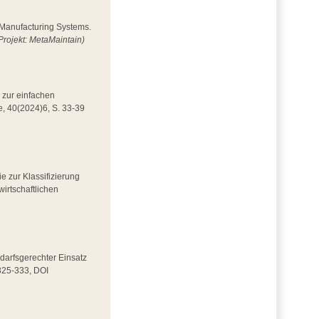
n Manufacturing Systems.
Projekt: MetaMaintain)
 zur einfachen
e, 40(2024)6, S. 33-39
ie zur Klassifizierung
wirtschaftlichen
Bedarfsgerechter Einsatz
 325-333, DOI