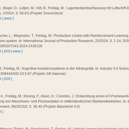
B.; Boger, D.; Lütjen, M.; Hilt, B.; Freitag, M.: Lagerbestandserfassung mit Luftschiff-
e, 2/2024, S. 58-63
(Projekt: DroneStock)
X
|
www
]
cher, L.; Wegmann, T.; Freitag, M.: Production control with Reinforcement Learning 
ion system. In: International Journal of Production Research, 25/2024, S. 1-24, DOI
0/00207543.2024.2436126
X
|
DOI
|
www
]
H.; Freitag, M.: Kognitive Assistenzsysteme in der Intralogistik. In: Industry 4.0 Scie
.30844/I4SD.24.5.67
(Projekt: AR Improve)
X
|
DOI
]
a, A.; Freitag, M.; Köning, F.; Alsen, H.; Coordes, J.: Entwicklung eines IoT-Framewo
ng von Maschinen- und Prozessdaten in mittelständischen Bäckereibetrieben. In: I
ment, 39(2023)3, S. 36-40
(Projekt: Baeckerei 4.0)
X
]