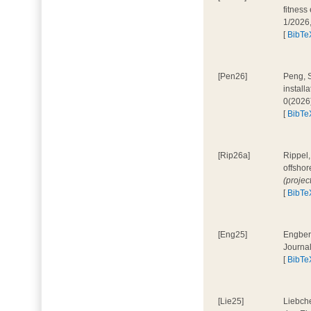
fitness
1/2026
[
BibTe
[Pen26]
Peng, S
install
0(2026
[
BibTe
[Rip26a]
Rippel,
offshor
(projec
[
BibTe
[Eng25]
Engbers
Journa
[
BibTe
[Lie25]
Liebche