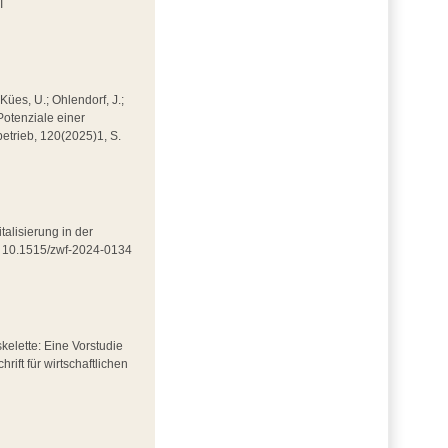
I
 Kües, U.; Ohlendorf, J.;
Potenziale einer
kbetrieb, 120(2025)1, S.
italisierung in der
DOI 10.1515/zwf-2024-0134
skelette: Eine Vorstudie
rift für wirtschaftlichen