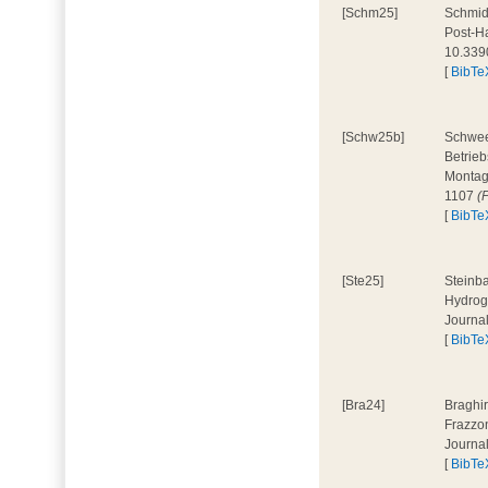
[Schm25]
Schmidt
Post-Ha
10.339
[
BibTe
[Schw25b]
Schweer
Betrieb
Montage
1107
(
[
BibTe
[Ste25]
Steinba
Hydroge
Journa
[
BibTe
[Bra24]
Braghir
Frazzon
Journa
[
BibTe