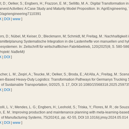
, D.; Oelker, S.; Engbers, H.; Frazzon, E. M.; Sellitto, M. A.: Digital Transformation
rvest Activities: A Case Study and Maturity Model Proposition. In: AgriEngineering,
0/agriengineering7110391
X
|
DOI
|
www
]
s, D.; Nübel, M; Keiser, D.; Bleckmann, M; Schmidt, M; Freitag, M.: Nachhaltigkeit 
smittelplanung Systematische Integration in die Lastenhefte von manuellen und h
systemen. In: Zeitschrift für wirtschaftlichen Fabrikbetrieb, 120(2025)9, S. 580-5
Projekt: NaBeMi)
X
|
DOI
]
cher, L. M.; Zeqiri, A.; Teucke, M.; Oelker, S.; Broda, E.; Ait Alla, A.; Freitag, M.: Sc
n-Based Heavy-Duty Logistics: Transformation Pathways for Germanys Trucking Sec
l of Sustainable Transportation, 0/2025, S. 17, DOI 10.1080/15568318.2025.2597
X
|
DOI
]
olli, L. V.; Mendes, L. G.; Engbers, H.; Leohold, S.; Triska, Y.; Flores, M. R.; de Souza
, E. M.: Improving production and maintenance planning with meta-learning-based fa
l of Manufacturing Systems, 75(2024)1, pp. 42-55, DOI 10.1016/j.jmsy.2024.05.01
X
|
DOI
|
www
]