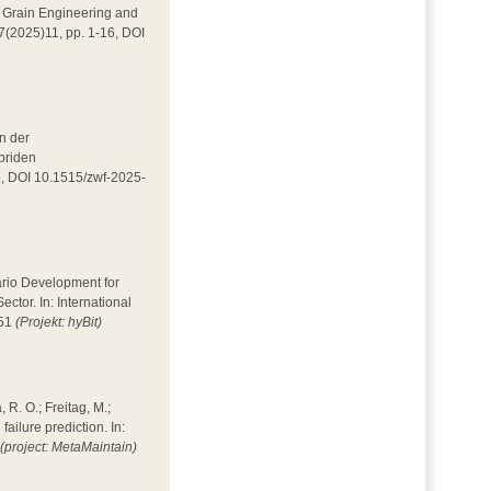
 in Grain Engineering and
 7(2025)11, pp. 1-16, DOI
in der
ybriden
86, DOI 10.1515/zwf-2025-
enario Development for
tor. In: International
351
(Projekt: hyBit)
, R. O.; Freitag, M.;
ilure prediction. In:
4
(project: MetaMaintain)