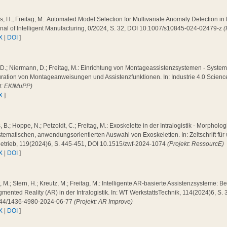
, H.; Freitag, M.: Automated Model Selection for Multivariate Anomaly Detection i
rnal of Intelligent Manufacturing, 0/2024, S. 32, DOI 10.1007/s10845-024-02479-z
(
X
|
DOI
]
 D.; Niermann, D.; Freitag, M.: Einrichtung von Montageassistenzsystemen - System
ration von Montageanweisungen und Assistenzfunktionen. In: Industrie 4.0 Scienc
kt: EKIMuPP)
X
]
 B.; Hoppe, N.; Petzoldt, C.; Freitag, M.: Exoskelette in der Intralogistik - Morpholog
tematischen, anwendungsorientierten Auswahl von Exoskeletten. In: Zeitschrift für 
betrieb, 119(2024)6, S. 445-451, DOI 10.1515/zwf-2024-1074
(Projekt: RessourcE)
X
|
DOI
]
 M.; Stern, H.; Kreutz, M.; Freitag, M.: Intelligente AR-basierte Assistenzsysteme: 
mented Reality (AR) in der Intralogistik. In: WT WerkstattsTechnik, 114(2024)6, S.
44/1436-4980-2024-06-77
(Projekt: AR Improve)
X
|
DOI
]