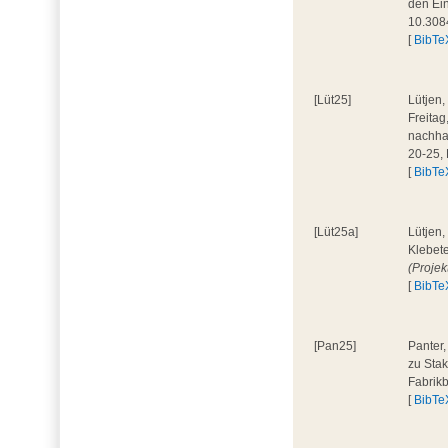
den Ein
10.308
[
BibTe
[Lüt25]
Lütjen,
Freita
nachhal
20-25,
[
BibTe
[Lüt25a]
Lütjen,
Klebete
(Projek
[
BibTe
[Pan25]
Panter,
zu Stak
Fabrik
[
BibTe