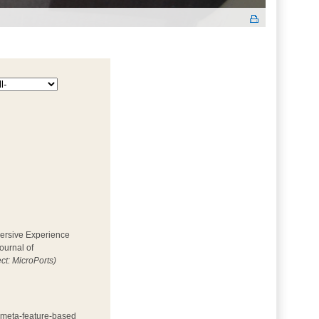
mersive Experience 
ournal of
ect: MicroPorts)
h meta-feature-based