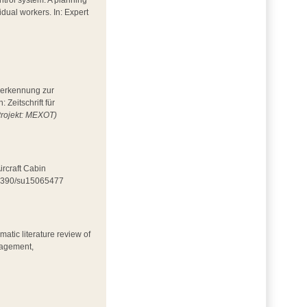
ntrol system: A planning
idual workers. In: Expert
esserkennung zur
Zeitschrift für
Projekt: MEXOT)
ircraft Cabin
0.3390/su15065477
matic literature review of
nagement,