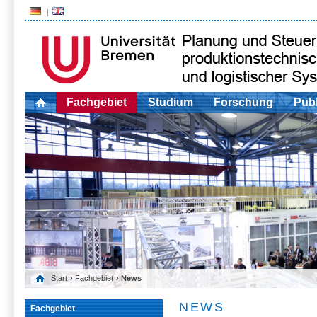
Fachgebiet
Studium
Forschung
Publ
Start
›
Fachgebiet
› News
NEWS
Fachgebiet