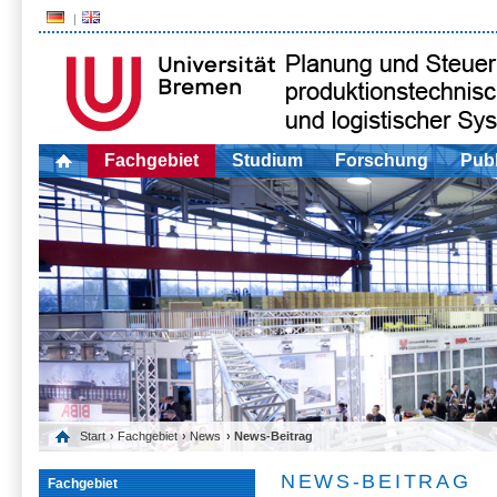
Fachgebiet
Studium
Forschung
Publ
Start
›
Fachgebiet
›
News
› News-Beitrag
NEWS-BEITRAG
Fachgebiet