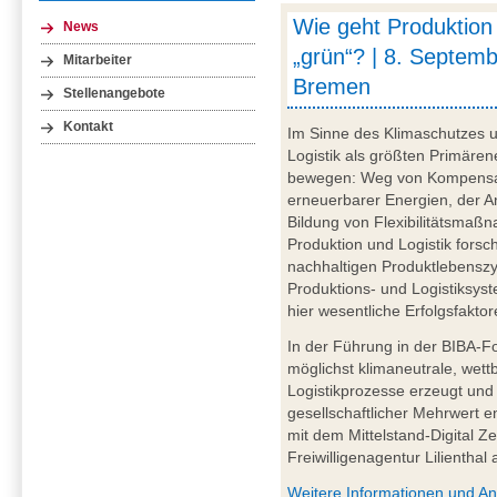
Wie geht Produktion 
News
„grün“? | 8. Septem
Mitarbeiter
Bremen
Stellenangebote
Kontakt
Im Sinne des Klimaschutzes u
Logistik als größten Primär
bewegen: Weg von Kompensat
erneuerbarer Energien, der A
Bildung von Flexibilitätsmaßn
Produktion und Logistik forsc
nachhaltigen Produktlebenszy
Produktions- und Logistiksyst
hier wesentliche Erfolgsfaktor
In der Führung in der BIBA-F
möglichst klimaneutrale, wet
Logistikprozesse erzeugt und
gesellschaftlicher Mehrwert e
mit dem Mittelstand-Digital
Freiwilligenagentur Lilienthal
Weitere Informationen und A