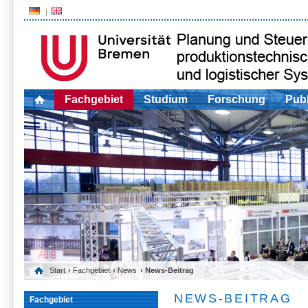
Fachgebiet
Studium
Forschung
Publ
Start
›
Fachgebiet
›
News
› News-Beitrag
NEWS-BEITRAG
Fachgebiet