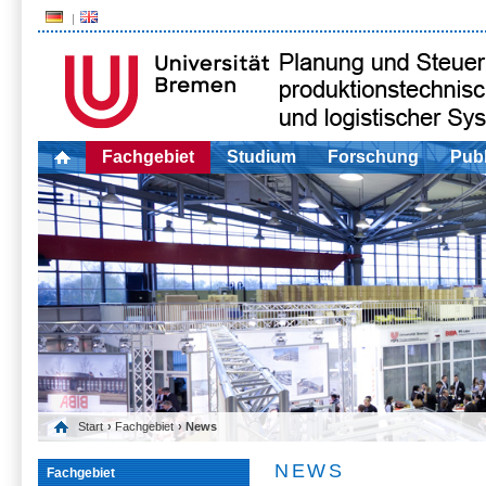
Fachgebiet
Studium
Forschung
Publ
Start
›
Fachgebiet
› News
NEWS
Fachgebiet