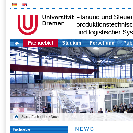
Fachgebiet
Studium
Forschung
Publ
Start
›
Fachgebiet
› News
NEWS
Fachgebiet