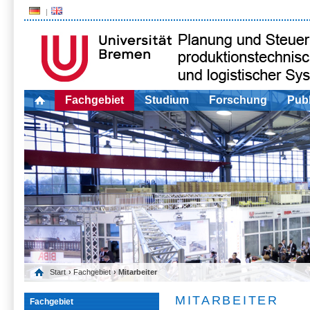
Fachgebiet
Studium
Forschung
Publ
Start
›
Fachgebiet
› Mitarbeiter
MITARBEITER
Fachgebiet