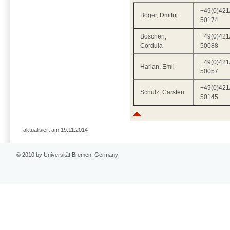
+49(0)421
Boger, Dmitrij
50174
Boschen,
+49(0)421
Cordula
50088
+49(0)421
Harlan, Emil
50057
+49(0)421
Schulz, Carsten
50145
aktualisiert am 19.11.2014
© 2010 by Universität Bremen, Germany