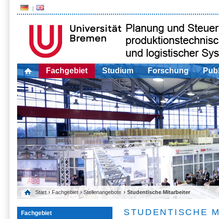
Fachgebiet
Studium
Forschung
Publ
Start
›
Fachgebiet
›
Stellenangebote
› Studentische Mitarbeiter
STUDENTISCHE M
Fachgebiet