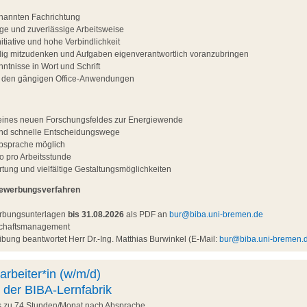
nannten Fachrichtung
ltige und zuverlässige Arbeitsweise
tiative und hohe Verbindlichkeit
ndig mitzudenken und Aufgaben eigenverantwortlich voranzubringen
ntnisse in Wort und Schrift
t den gängigen Office-Anwendungen
g eines neuen Forschungsfeldes zur Energiewende
und schnelle Entscheidungswege
Absprache möglich
o pro Arbeitsstunde
ung und vielfältige Gestaltungsmöglichkeiten
Bewerbungsverfahren
erbungsunterlagen
bis 31.08.2026
als PDF an
bur@biba.uni-bremen.de
nschaftsmanagement
bung beantwortet Herr Dr.-Ing. Matthias Burwinkel (E-Mail:
bur@biba.uni-bremen.
arbeiter*in (w/m/d)
 der BIBA-Lernfabrik
is zu 74 Stunden/Monat nach Absprache