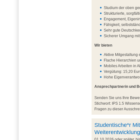
Studium der oben ge
Strukturierte, sorgfä
Engagement, Eigenini
Fähigkeit, selbststä
Sehr gute Deutschken
Sicherer Umgang mi
Wir bieten
Aktive Mitgestaltun
Flache Hierarchien 
Mobiles Arbeiten in 
Vergütung: 15,20 Eur
Hohe Eigenverantwort
Ansprechpartnerin und 
Senden Sie uns Ihre Bew
Stichwort: IPS 1.5 Wisse
Fragen zu dieser Ausschrei
Studentische*r Mit
Weiterentwicklung
01.10.2026 oder später, b