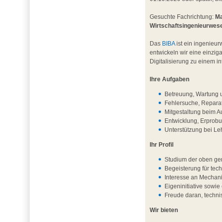
Gesuchte Fachrichtung:
Ma
Wirtschaftsingenieurwes
Das
BIBA
ist ein ingenieur
entwickeln wir eine einzig
Digitalisierung zu einem 
Ihre Aufgaben
Betreuung, Wartung u
Fehlersuche, Repara
Mitgestaltung beim A
Entwicklung, Erprob
Unterstützung bei L
Ihr Profil
Studium der oben ge
Begeisterung für te
Interesse an Mechani
Eigeninitiative sowie 
Freude daran, techni
Wir bieten