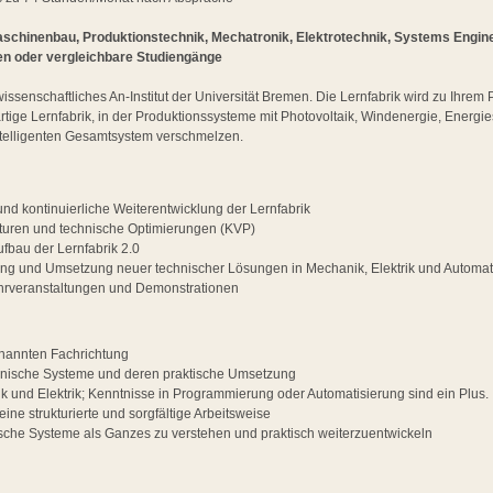
schinenbau, Produktionstechnik, Mechatronik, Elektrotechnik, Systems Enginee
en oder vergleichbare Studiengänge
wissenschaftliches An-Institut der Universität Bremen. Die Lernfabrik wird zu Ihre
artige Lernfabrik, in der Produktionssysteme mit Photovoltaik, Windenergie, Energ
intelligenten Gesamtsystem verschmelzen.
nd kontinuierliche Weiterentwicklung der Lernfabrik
turen und technische Optimierungen (KVP)
ufbau der Lernfabrik 2.0
ung und Umsetzung neuer technischer Lösungen in Mechanik, Elektrik und Automat
ehrveranstaltungen und Demonstrationen
nannten Fachrichtung
chnische Systeme und deren praktische Umsetzung
k und Elektrik; Kenntnisse in Programmierung oder Automatisierung sind ein Plus.
eine strukturierte und sorgfältige Arbeitsweise
sche Systeme als Ganzes zu verstehen und praktisch weiterzuentwickeln