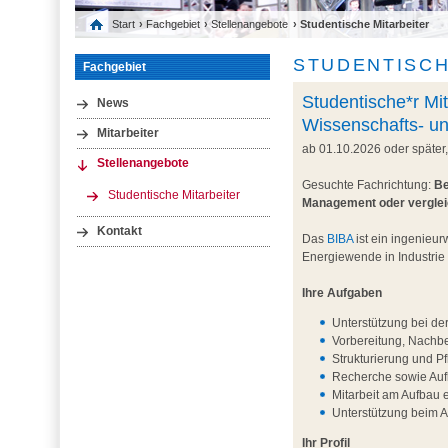
Start
›
Fachgebiet
›
Stellenangebote
› Studentische Mitarbeiter
STUDENTISCH
Fachgebiet
Studentische*r Mit
News
Wissenschafts- u
Mitarbeiter
ab 01.10.2026 oder später
Stellenangebote
Gesuchte Fachrichtung:
Be
Studentische Mitarbeiter
Management oder vergle
Kontakt
Das
BIBA
ist ein ingenieur
Energiewende in Industrie
Ihre Aufgaben
Unterstützung bei de
Vorbereitung, Nachb
Strukturierung und P
Recherche sowie Aufb
Mitarbeit am Aufbau 
Unterstützung beim 
Ihr Profil