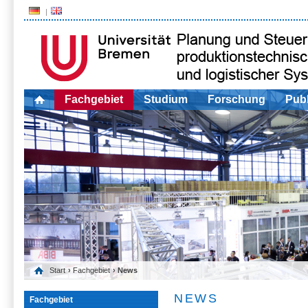
Fachgebiet
Studium
Forschung
Publ
Start
›
Fachgebiet
› News
NEWS
Fachgebiet