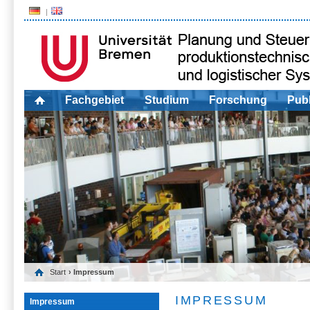
Fachgebiet
Studium
Forschung
Publ
Start
› Impressum
IMPRESSUM
Impressum