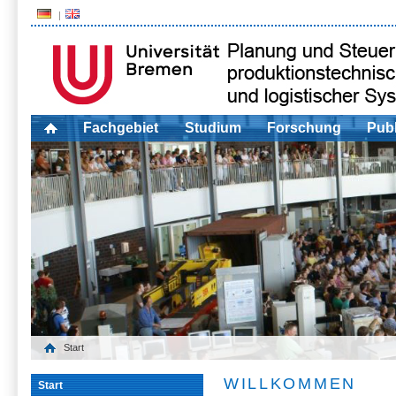
Fachgebiet
Studium
Forschung
Publ
Start
WILLKOMMEN
Start