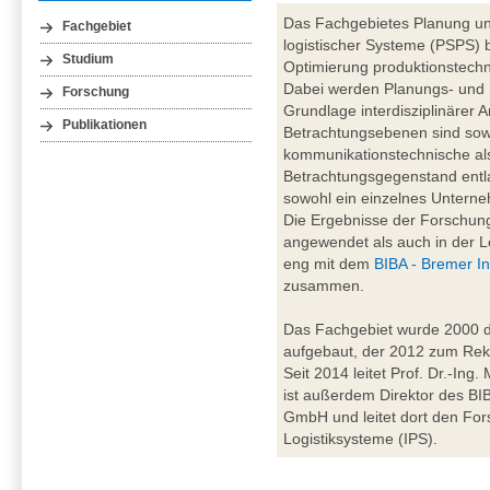
Das Fachgebietes Planung un
Fachgebiet
logistischer Systeme (PSPS) b
Studium
Optimierung produktionstechn
Dabei werden Planungs- und
Forschung
Grundlage interdisziplinärer A
Publikationen
Betrachtungsebenen sind sowo
kommunikationstechnische al
Betrachtungsgegenstand entl
sowohl ein einzelnes Unterne
Die Ergebnisse der Forschung
angewendet als auch in der Le
eng mit dem
BIBA - Bremer In
zusammen.
Das Fachgebiet wurde 2000 du
aufgebaut, der 2012 zum Rekt
Seit 2014 leitet Prof. Dr.-Ing
ist außerdem Direktor des BIBA
GmbH und leitet dort den For
Logistiksysteme (IPS).