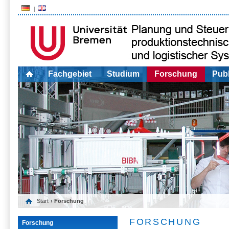
Fachgebiet
Studium
Forschung
Publ
Start
› Forschung
FORSCHUNG
Forschung