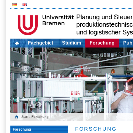
Fachgebiet
Studium
Forschung
Publ
Start
› Forschung
FORSCHUNG
Forschung