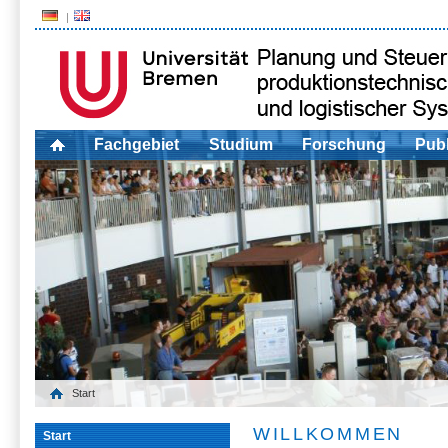
Fachgebiet
Studium
Forschung
Publ
Start
WILLKOMMEN
Start