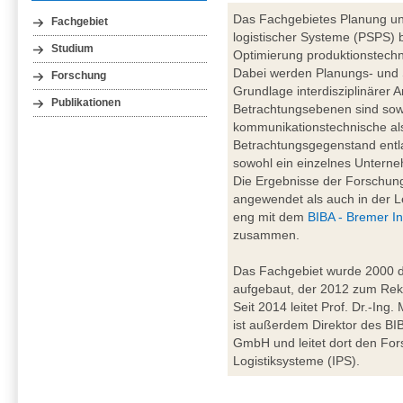
Das Fachgebietes Planung un
Fachgebiet
logistischer Systeme (PSPS) b
Studium
Optimierung produktionstechn
Dabei werden Planungs- und
Forschung
Grundlage interdisziplinärer A
Publikationen
Betrachtungsebenen sind sowo
kommunikationstechnische al
Betrachtungsgegenstand entl
sowohl ein einzelnes Unterne
Die Ergebnisse der Forschung
angewendet als auch in der Le
eng mit dem
BIBA - Bremer In
zusammen.
Das Fachgebiet wurde 2000 du
aufgebaut, der 2012 zum Rekt
Seit 2014 leitet Prof. Dr.-Ing
ist außerdem Direktor des BIBA
GmbH und leitet dort den For
Logistiksysteme (IPS).