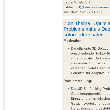
Laura Mittelsdorf
E-Mail:
mil@biba.uni-bremen
Tel.: 0421 / 218 - 50 058
Zum Thema „Optimie
Problems mittels De
sofort oder später
Motivation:
Die effiziente 3D-Beladu
entscheidender Faktor fü
in der Logistik. Da klass
steigender Komplexität
versagen, bietet Deep R
Potenzial für adaptive u
Problemstellung:
Das 3D Bin Packing Probl
Optimierungsproblem, be
Einhaltung physikalische
Gewichtsverteilung) opti
Herausforderung besteht 