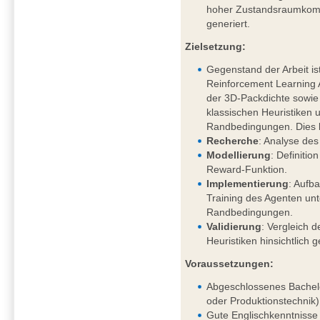
hoher Zustandsraumkompl
generiert.
Zielsetzung:
Gegenstand der Arbeit is
Reinforcement Learning
der 3D-Packdichte sowi
klassischen Heuristiken 
Randbedingungen. Dies 
Recherche
: Analyse des
Modellierung
: Definiti
Reward-Funktion.
Implementierung
: Aufb
Training des Agenten un
Randbedingungen.
Validierung
: Vergleich d
Heuristiken hinsichtlich 
Voraussetzungen:
Abgeschlossenes Bachelo
oder Produktionstechnik)
Gute Englischkenntnisse 