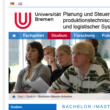
Fachgebiet
Studium
Forschung
Publ
Start
›
Studium
› Bachelor-/Master-Arbeiten
BACHELOR-/MAS
Studium