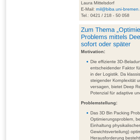
Laura Mittelsdorf
E-Mail:
mil@biba.uni-bremen
Tel.: 0421 / 218 - 50 058
Zum Thema „Optimie
Problems mittels De
sofort oder später
Motivation:
Die effiziente 3D-Beladu
entscheidender Faktor fü
in der Logistik. Da klass
steigender Komplexität
versagen, bietet Deep R
Potenzial für adaptive u
Problemstellung:
Das 3D Bin Packing Probl
Optimierungsproblem, be
Einhaltung physikalische
Gewichtsverteilung) opti
Herausforderung besteht 