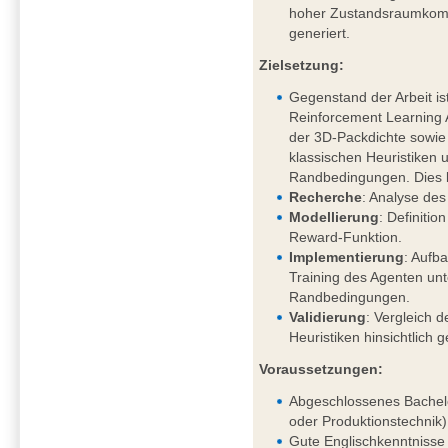
hoher Zustandsraumkompl
generiert.
Zielsetzung:
Gegenstand der Arbeit is
Reinforcement Learning
der 3D-Packdichte sowi
klassischen Heuristiken 
Randbedingungen. Dies 
Recherche
: Analyse des
Modellierung
: Definiti
Reward-Funktion.
Implementierung
: Aufb
Training des Agenten un
Randbedingungen.
Validierung
: Vergleich d
Heuristiken hinsichtlich 
Voraussetzungen:
Abgeschlossenes Bachelo
oder Produktionstechnik)
Gute Englischkenntnisse 