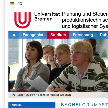
Fachgebiet
Studium
Forschung
Publ
Start
›
Studium
› Bachelor-/Master-Arbeiten
BACHELOR-/MAS
Studium