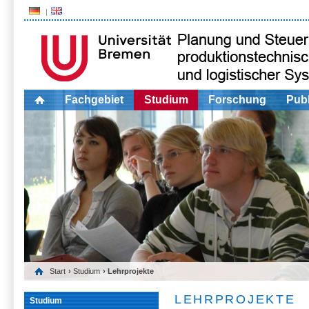
Fachgebiet
Studium
Forschung
Publ
Start
›
Studium
› Lehrprojekte
LEHRPROJEKTE
Studium