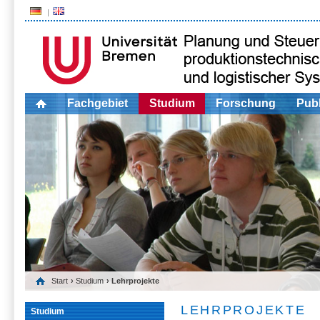
Fachgebiet
Studium
Forschung
Publ
Start
›
Studium
› Lehrprojekte
LEHRPROJEKTE
Studium