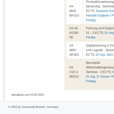
Produktionsplanung
04-
steuerung - Seminar
M09-
ECTS;
Susanne Sch
IM-010
Hendrik Engbers
/
P
Freitag
04-26-
Führung und Organis
KGSB-
VL - 3 ECTS;
Dr.-Ing
08
Förster
04-
Digitalisierung in P
M09-
und Logistik - Semin
IM-002
ECTS;
Dr.-Ing. Jen
Berufsbild
04-
Wirtschaftsingenieu
V10-1-
Seminar - 3 ECTS;
M0201
Dr.-Ing. D. Keiser
/
P
Freitag
aktualisiert am 04.09.2025
© 2010 by Universität Bremen, Germany