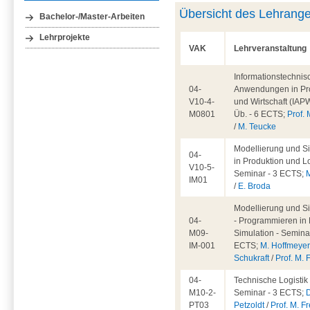
Übersicht des Lehrang
Bachelor-/Master-Arbeiten
Lehrprojekte
VAK
Lehrveranstaltung
Informationstechnis
04-
Anwendungen in Pr
V10-4-
und Wirtschaft (IAPW
M0801
Üb. - 6 ECTS;
Prof. 
/
M. Teucke
Modellierung und S
04-
in Produktion und Lo
V10-5-
Seminar - 3 ECTS;
IM01
/
E. Broda
Modellierung und S
04-
- Programmieren in 
M09-
Simulation - Seminar
IM-001
ECTS;
M. Hoffmeye
Schukraft
/
Prof. M. 
04-
Technische Logistik 
M10-2-
Seminar - 3 ECTS;
D
PT03
Petzoldt
/
Prof. M. Fr