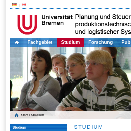
Fachgebiet
Studium
Forschung
Publ
Start
› Studium
STUDIUM
Studium