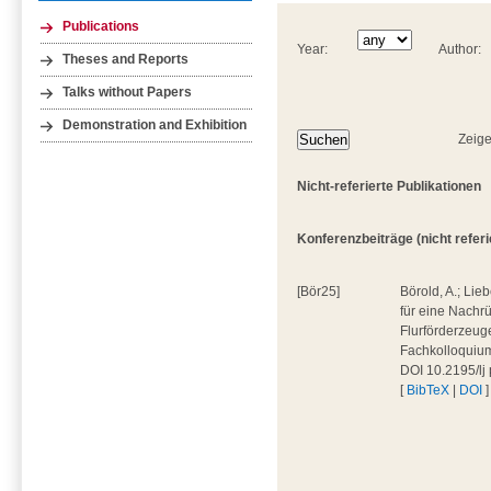
Publications
Year:
Author:
Theses and Reports
Talks without Papers
Demonstration and Exhibition
Zeige
Nicht-referierte Publikationen
Konferenzbeiträge (nicht referie
[Bör25]
Börold, A.; Lieb
für eine Nachr
Flurförderzeug
Fachkolloquium 
DOI 10.2195/lj
[
BibTeX
|
DOI
]