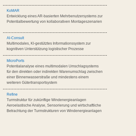
KoMAR
Entwicklung eines AR-basierten Mehrbenutzersystems zur
Potentialbewertung von kollaborativen Montageszenarien
AI-Consult
Multimodales, KI-gestütztes Informationssystem zur
kognitiven Unterstützung logistischer Prozesse
MicroPorts
Potentialanalyse eines multimodalen Umschlagsystems
für den direkten oder indirekten Warenumschlag zwischen
einer Binnenwasserstraße und mindestens einem
weiteren Gütertransportsystem
Refine
Turmstruktur für zukünftige Windenergieanlagen 
Aeroelastische Analyse, Sensorierung und wirtschaftliche
Betrachtung der Turmstrukturen von Windenergieanlagen