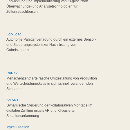
Entwicklung und Implementierung von KI-gestützten
Überwachungs- und Analysetechnologien für
Zellenradschleusen
ForkLoad
Autonome Palettenverladung durch ein externes Sensor-
und Steuerungssystem zur Nachrüstung von
Gabelstaplern
RaRe2
Menschenzentrierte rasche Umgestaltung von Produktion
und Wertschöpfungskette in sich schnell verändernden
Szenarien
SMART
Dynamische Steuerung der kollaborativen Montage im
digitalen Zwilling mittels AR und KI-basierter
Situationserkennung
MycelCreation