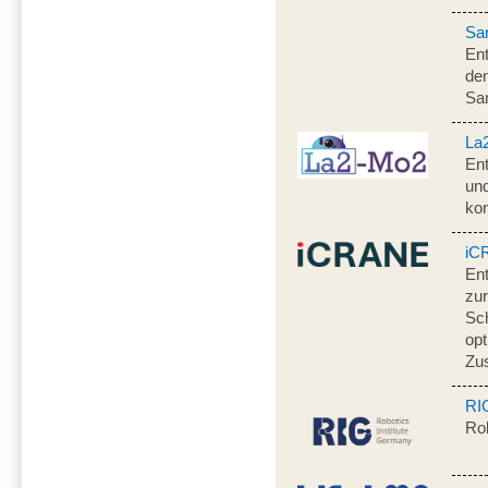
Sa
Ent
de
Sa
La
Ent
un
ko
iC
En
zur
Sch
opt
Zu
RI
Rob