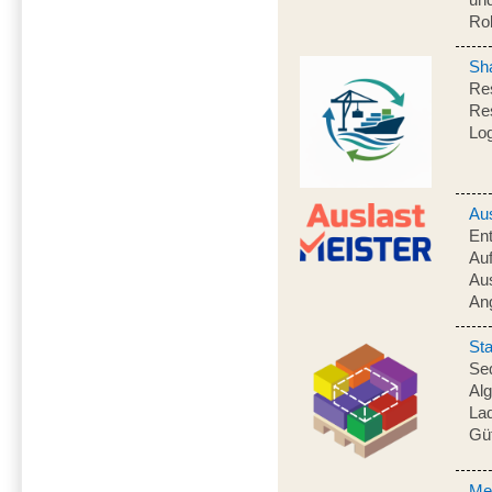
Ro
Sh
Res
Res
Log
Au
Ent
Auf
Aus
An
St
Seq
Alg
La
Gü
Me