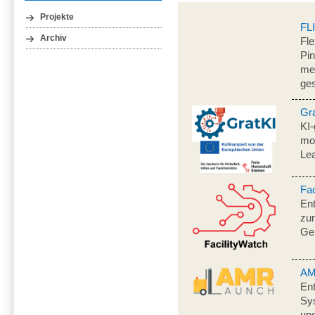
Projekte
FL
Archiv
Fle
Pi
men
ge
Gr
KI-
mo
Le
Fac
En
zur
Ge
AM
Ent
Sys
und