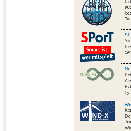
Ent
aut
be
Twi
SP
Sma
Bre
de
Na
Ent
As
Bet
hy
Wi
Ko
Dem
Tra
Win