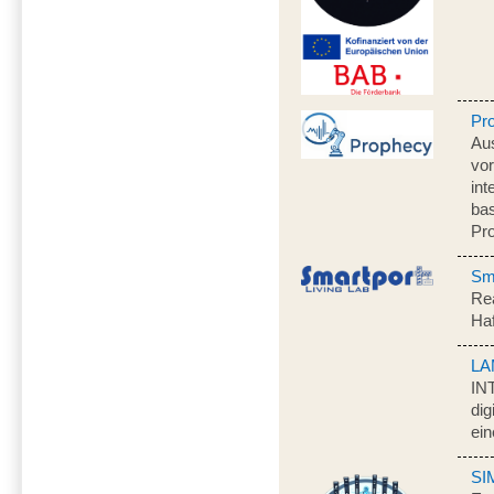
Pr
Au
vo
int
ba
Pr
Sma
Rea
Ha
LA
IN
dig
ein
SI