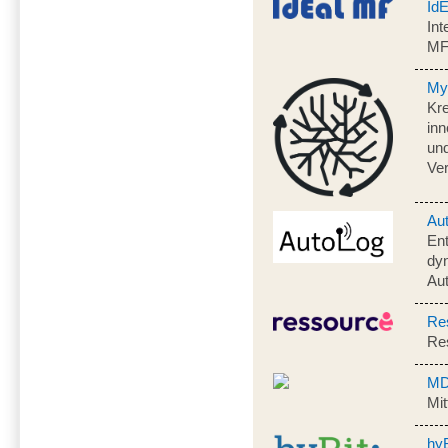
Id
Int
M
My
Kre
inn
und
Ve
Au
En
dyn
Aut
Re
Res
MD
Mit
hyB