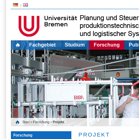
Fachgebiet
Studium
Forschung
Publ
Start
›
Forschung
› Projekt
PROJEKT
Forschung