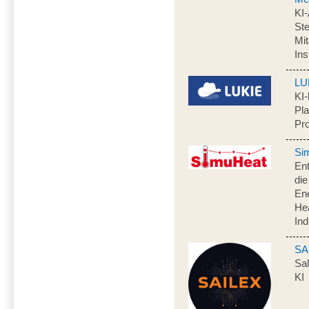
KI
Ste
Mit
In
LU
KI-
Pla
Pr
Si
Ent
di
Ene
Hea
Ind
SA
Sal
KI