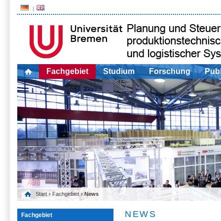
Fachgebiet
Studium
Forschung
Publ
Start
›
Fachgebiet
› News
NEWS
Fachgebiet