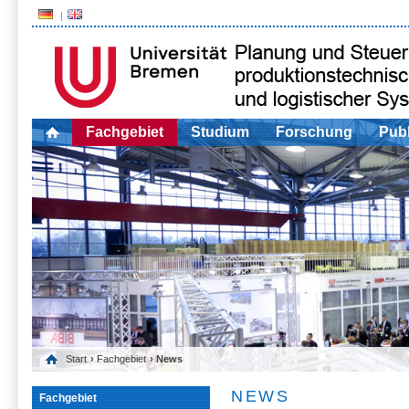
Fachgebiet
Studium
Forschung
Publ
Start
›
Fachgebiet
› News
NEWS
Fachgebiet