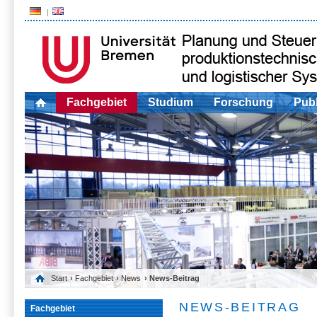
Fachgebiet
Studium
Forschung
Publ
Start
›
Fachgebiet
›
News
› News-Beitrag
NEWS-BEITRAG
Fachgebiet