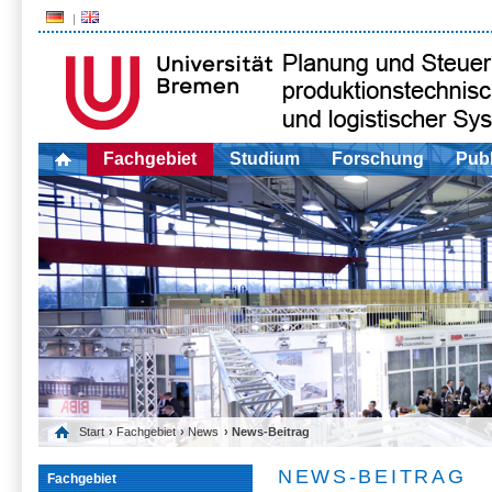
Fachgebiet
Studium
Forschung
Publ
Start
›
Fachgebiet
›
News
› News-Beitrag
NEWS-BEITRAG
Fachgebiet