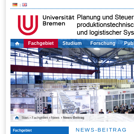
Fachgebiet
Studium
Forschung
Publ
Start
›
Fachgebiet
›
News
› News-Beitrag
NEWS-BEITRAG
Fachgebiet