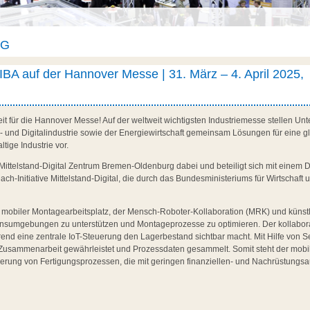
AG
BA auf der Hannover Messe | 31. März – 4. April 2025,
Zeit für die Hannover Messe! Auf der weltweit wichtigsten Industriemesse stellen 
- und Digitalindustrie sowie der Energiewirtschaft gemeinsam Lösungen für eine 
tige Industrie vor.
Mittelstand-Digital Zentrum Bremen-Oldenburg dabei und beteiligt sich mit einem 
ch-Initiative Mittelstand-Digital, die durch das Bundesministeriums für Wirtschaf
 mobiler Montagearbeitsplatz, der Mensch-Roboter-Kollaboration (MRK) und künstlich
sumgebungen zu unterstützen und Montageprozesse zu optimieren. Der kollaborati
ährend eine zentrale IoT-Steuerung den Lagerbestand sichtbar macht. Mit Hilfe vo
 Zusammenarbeit gewährleistet und Prozessdaten gesammelt. Somit steht der mobil
sierung von Fertigungsprozessen, die mit geringen finanziellen- und Nachrüstungs