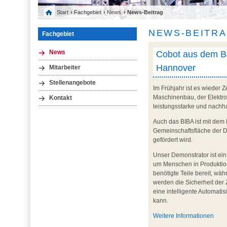
Start
›
Fachgebiet
›
News
› News-Beitrag
NEWS-BEITR
Fachgebiet
Cobot aus dem BI
News
Hannover
Mitarbeiter
Stellenangebote
Im Frühjahr ist es wieder 
Maschinenbau, der Elektro
Kontakt
leistungsstarke und nachhal
Auch das BIBA ist mit dem 
Gemeinschaftsfläche der Da
gefördert wird.
Unser Demonstrator ist ein
um Menschen in Produktion
benötigte Teile bereit, w
werden die Sicherheit der
eine intelligente Automati
kann.
Weitere Informationen