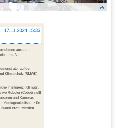
17.11.2024 15:33
Unternehmen aus dem
gleichermaßen
Demonstrator auf der
t und Klimaschutz (BMWK)
e Intelligenz (KI) nutzt,
ve Roboter (Cobot) stellt
n Sensoren und Kameras
e Montagearbeitsplatz für
aufwand erzielt werden