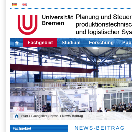
Fachgebiet
Studium
Forschung
Publ
Start
›
Fachgebiet
›
News
› News-Beitrag
NEWS-BEITRAG
Fachgebiet