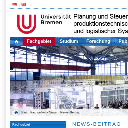
Fachgebiet
Studium
Forschung
Publ
Start
›
Fachgebiet
›
News
› News-Beitrag
NEWS-BEITRAG
Fachgebiet