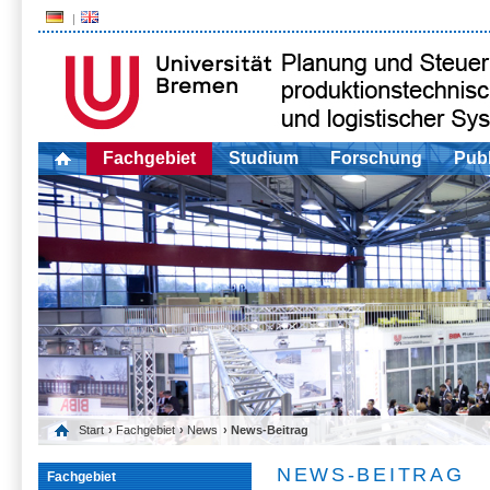
Fachgebiet
Studium
Forschung
Publ
Start
›
Fachgebiet
›
News
› News-Beitrag
NEWS-BEITRAG
Fachgebiet