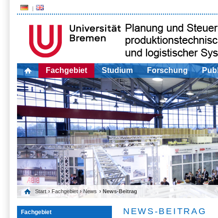
Fachgebiet
Studium
Forschung
Publ
Start
›
Fachgebiet
›
News
› News-Beitrag
NEWS-BEITRAG
Fachgebiet