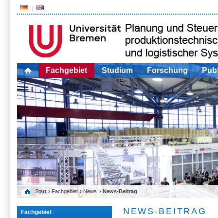
Fachgebiet
Studium
Forschung
Publ
Start
›
Fachgebiet
›
News
› News-Beitrag
NEWS-BEITRAG
Fachgebiet