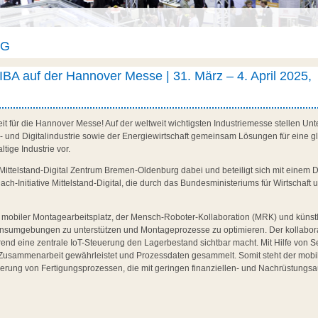
AG
BA auf der Hannover Messe | 31. März – 4. April 2025,
Zeit für die Hannover Messe! Auf der weltweit wichtigsten Industriemesse stellen 
- und Digitalindustrie sowie der Energiewirtschaft gemeinsam Lösungen für eine 
tige Industrie vor.
Mittelstand-Digital Zentrum Bremen-Oldenburg dabei und beteiligt sich mit einem 
ch-Initiative Mittelstand-Digital, die durch das Bundesministeriums für Wirtschaf
 mobiler Montagearbeitsplatz, der Mensch-Roboter-Kollaboration (MRK) und künstlich
sumgebungen zu unterstützen und Montageprozesse zu optimieren. Der kollaborati
ährend eine zentrale IoT-Steuerung den Lagerbestand sichtbar macht. Mit Hilfe vo
 Zusammenarbeit gewährleistet und Prozessdaten gesammelt. Somit steht der mobil
sierung von Fertigungsprozessen, die mit geringen finanziellen- und Nachrüstungs