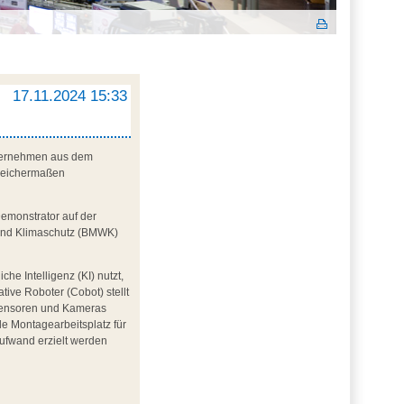
17.11.2024 15:33
Unternehmen aus dem
gleichermaßen
Demonstrator auf der
t und Klimaschutz (BMWK)
e Intelligenz (KI) nutzt,
ve Roboter (Cobot) stellt
n Sensoren und Kameras
e Montagearbeitsplatz für
aufwand erzielt werden