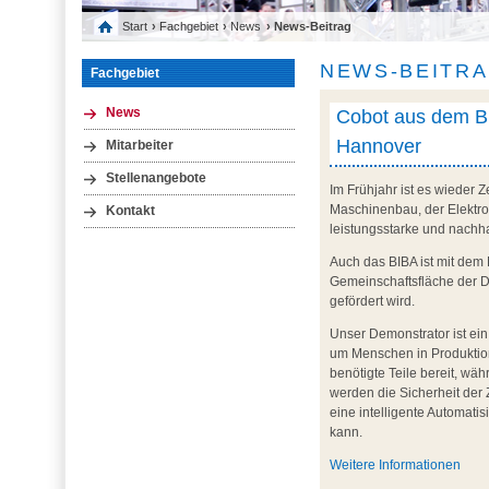
Start
›
Fachgebiet
›
News
› News-Beitrag
NEWS-BEITR
Fachgebiet
Cobot aus dem BI
News
Hannover
Mitarbeiter
Stellenangebote
Im Frühjahr ist es wieder 
Maschinenbau, der Elektro
Kontakt
leistungsstarke und nachhal
Auch das BIBA ist mit dem 
Gemeinschaftsfläche der Da
gefördert wird.
Unser Demonstrator ist ein
um Menschen in Produktion
benötigte Teile bereit, w
werden die Sicherheit der
eine intelligente Automati
kann.
Weitere Informationen