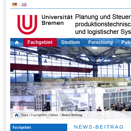
Fachgebiet
Studium
Forschung
Publ
Start
›
Fachgebiet
›
News
› News-Beitrag
NEWS-BEITRAG
Fachgebiet