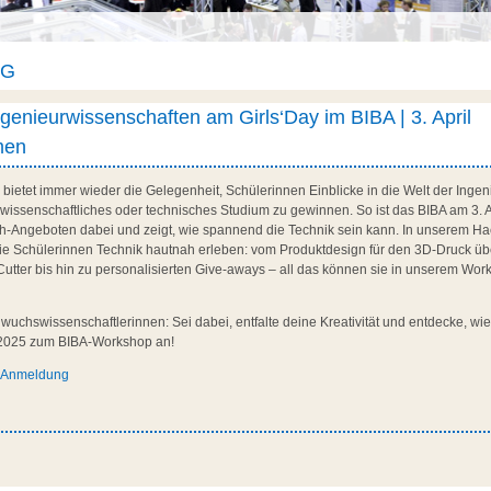
AG
Ingenieurwissenschaften am Girls‘Day im BIBA | 3. April
men
bietet immer wieder die Gelegenheit, Schülerinnen Einblicke in die Welt der Inge
rwissenschaftliches oder technisches Studium zu gewinnen. So ist das BIBA am 3. A
h-Angeboten dabei und zeigt, wie spannend die Technik sein kann. In unserem Ha
e Schülerinnen Technik hautnah erleben: vom Produktdesign für den 3D-Druck übe
Cutter bis hin zu personalisierten Give-aways – all das können sie in unserem Wo
hwuchswissenschaftlerinnen: Sei dabei, entfalte deine Kreativität und entdecke, wi
 2025 zum BIBA-Workshop an!
d Anmeldung