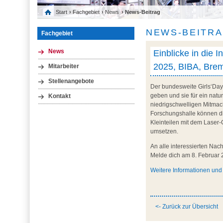
Start
›
Fachgebiet
›
News
› News-Beitrag
NEWS-BEITR
Fachgebiet
Einblicke in die 
News
2025, BIBA, Bre
Mitarbeiter
Stellenangebote
Der bundesweite Girls‘Day 
geben und sie für ein natu
Kontakt
niedrigschwelligen Mitmac
Forschungshalle können di
Kleinteilen mit dem Laser-
umsetzen.
An alle interessierten Nac
Melde dich am 8. Februar
Weitere Informationen un
<- Zurück zur Übersicht