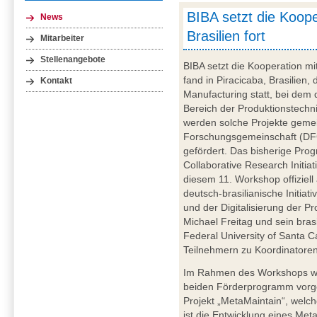
BIBA setzt die Koope
News
Brasilien fort
Mitarbeiter
Stellenangebote
BIBA setzt die Kooperation mit
fand in Piracicaba, Brasilie
Kontakt
Manufacturing statt, bei dem 
Bereich der Produktionstechni
werden solche Projekte gem
Forschungsgemeinschaft (DF
gefördert. Das bisherige Pr
Collaborative Research Initia
diesem 11. Workshop offiziell
deutsch-brasilianische Initiati
und der Digitalisierung der Pro
Michael Freitag und sein bras
Federal University of Santa 
Teilnehmern zu Koordinatoren
Im Rahmen des Workshops wu
beiden Förderprogramm vorgest
Projekt „MetaMaintain“, welch
ist die Entwicklung eines Me