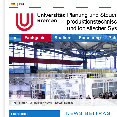
Fachgebiet
Studium
Forschung
Publ
Start
›
Fachgebiet
›
News
› News-Beitrag
NEWS-BEITRAG
Fachgebiet