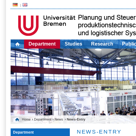
Department
Studies
Research
Publi
Home
›
Department
›
News
› News-Entry
NEWS-ENTRY
Department