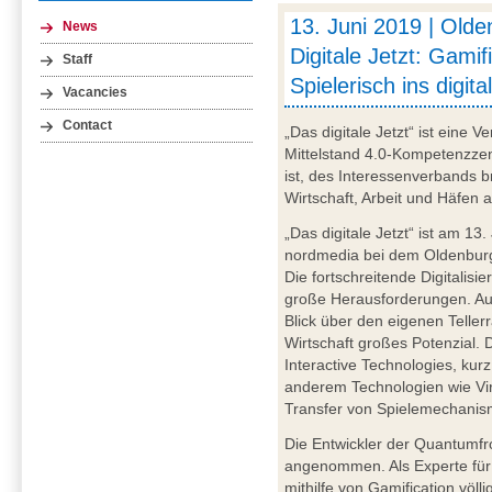
13. Juni 2019 | Old
News
Digitale Jetzt: Gamif
Staff
Spielerisch ins digita
Vacancies
Contact
„Das digitale Jetzt“ ist eine 
Mittelstand 4.0-Kompetenzze
ist, des Interessenverbands 
Wirtschaft, Arbeit und Häfen 
„Das digitale Jetzt“ ist am 1
nordmedia bei dem Oldenburg
Die fortschreitende Digitalisi
große Herausforderungen. Au
Blick über den eigenen Teller
Wirtschaft großes Potenzial. 
Interactive Technologies, kur
anderem Technologien wie Vir
Transfer von Spielemechanism
Die Entwickler der Quantum
angenommen. Als Experte für
mithilfe von Gamification völl