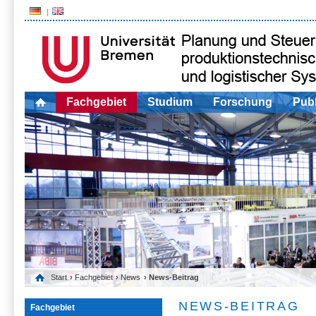
Fachgebiet
Studium
Forschung
Publ
Start
›
Fachgebiet
›
News
› News-Beitrag
NEWS-BEITRAG
Fachgebiet