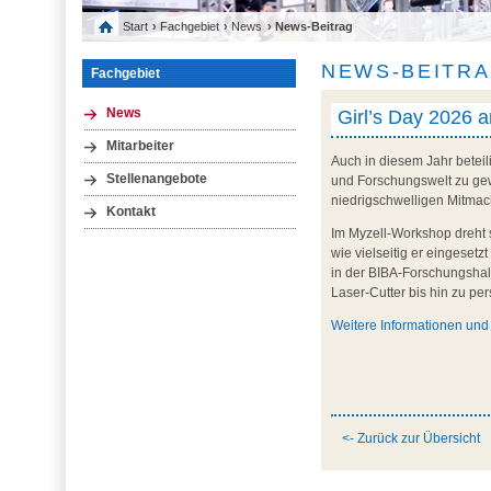
Start
›
Fachgebiet
›
News
› News-Beitrag
NEWS-BEITR
Fachgebiet
Girl’s Day 2026 
News
Mitarbeiter
Auch in diesem Jahr beteil
Stellenangebote
und Forschungswelt zu gewi
niedrigschwelligen Mitmac
Kontakt
Im Myzell-Workshop dreht s
wie vielseitig er eingese
in der BIBA-Forschungshal
Laser-Cutter bis hin zu pe
Weitere Informationen un
<- Zurück zur Übersicht