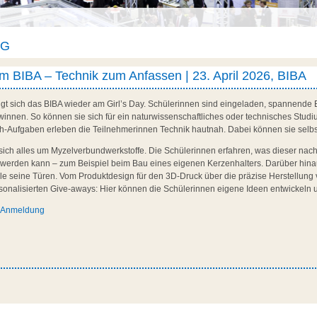
AG
am BIBA – Technik zum Anfassen | 23. April 2026, BIBA
igt sich das BIBA wieder am Girl’s Day. Schülerinnen sind eingeladen, spannende E
nnen. So können sie sich für ein naturwissenschaftliches oder technisches Studiu
h-Aufgaben erleben die Teilnehmerinnen Technik hautnah. Dabei können sie selbs
ich alles um Myzelverbundwerkstoffe. Die Schülerinnen erfahren, was dieser nachh
tzt werden kann – zum Beispiel beim Bau eines eigenen Kerzenhalters. Darüber hin
le seine Türen. Vom Produktdesign für den 3D-Druck über die präzise Herstellung 
rsonalisierten Give-aways: Hier können die Schülerinnen eigene Ideen entwickeln 
d Anmeldung