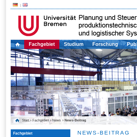
Fachgebiet
Studium
Forschung
Publ
Start
›
Fachgebiet
›
News
› News-Beitrag
NEWS-BEITRAG
Fachgebiet